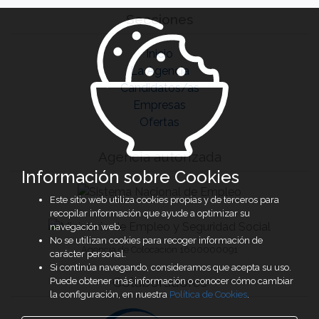
Secciones
Inicio
La Agencia
Candidatos/as
Empresas
Ofertas
Agencia autorizada
Información sobre Cookies
Este sitio web utiliza cookies propias y de terceros para
recopilar información que ayude a optimizar su
navegación web.
No se utilizan cookies para recoger información de
Agencia de Colocación 1600000091
carácter personal.
Si continúa navegando, consideramos que acepta su uso.
Colaboradores
Puede obtener más información o conocer cómo cambiar
la configuración, en nuestra
Política de Cookies
.