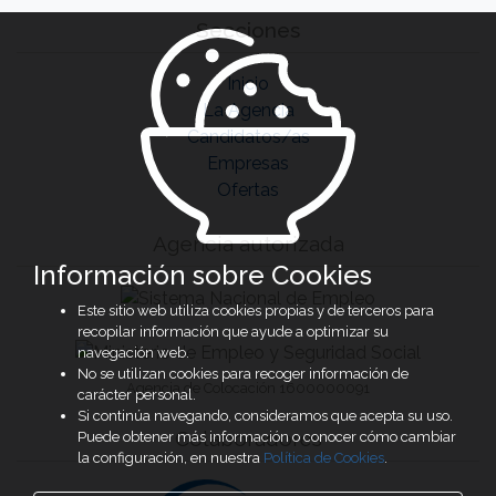
Secciones
Inicio
La Agencia
Candidatos/as
Empresas
Ofertas
Agencia autorizada
Información sobre Cookies
Este sitio web utiliza cookies propias y de terceros para
recopilar información que ayude a optimizar su
navegación web.
No se utilizan cookies para recoger información de
Agencia de Colocación 1600000091
carácter personal.
Si continúa navegando, consideramos que acepta su uso.
Colaboradores
Puede obtener más información o conocer cómo cambiar
la configuración, en nuestra
Política de Cookies
.