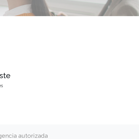
ste
es
gencia autorizada