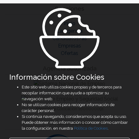
Secciones
Inicio
La Agencia
Candidatos/as
Empresas
Ofertas
Agencia autorizada
Información sobre Cookies
Este sitio web utiliza cookies propias y de terceros para
recopilar información que ayude a optimizar su
navegación web.
No se utilizan cookies para recoger información de
Agencia de Colocación 1600000091
carácter personal.
Si continúa navegando, consideramos que acepta su uso.
Colaboradores
Puede obtener más información o conocer cómo cambiar
la configuración, en nuestra
Política de Cookies
.