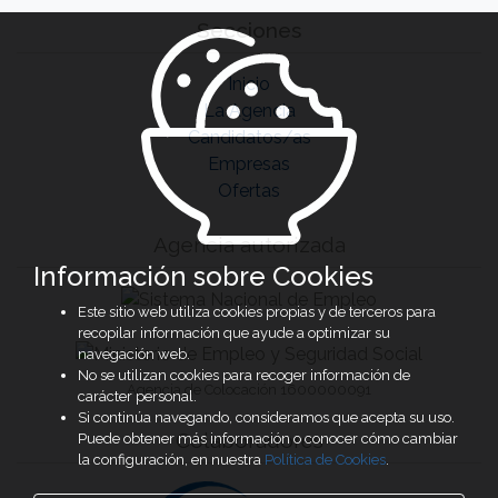
Secciones
Inicio
La Agencia
Candidatos/as
Empresas
Ofertas
Agencia autorizada
Información sobre Cookies
Este sitio web utiliza cookies propias y de terceros para
recopilar información que ayude a optimizar su
navegación web.
No se utilizan cookies para recoger información de
Agencia de Colocación 1600000091
carácter personal.
Si continúa navegando, consideramos que acepta su uso.
Colaboradores
Puede obtener más información o conocer cómo cambiar
la configuración, en nuestra
Política de Cookies
.