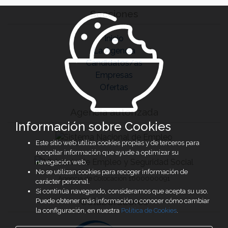
Secciones
Inicio
La Agencia
Candidatos/as
Empresas
Ofertas
Agencia autorizada
Información sobre Cookies
Este sitio web utiliza cookies propias y de terceros para
recopilar información que ayude a optimizar su
navegación web.
No se utilizan cookies para recoger información de
Agencia de Colocación 1600000091
carácter personal.
Si continúa navegando, consideramos que acepta su uso.
Colaboradores
Puede obtener más información o conocer cómo cambiar
la configuración, en nuestra
Política de Cookies
.