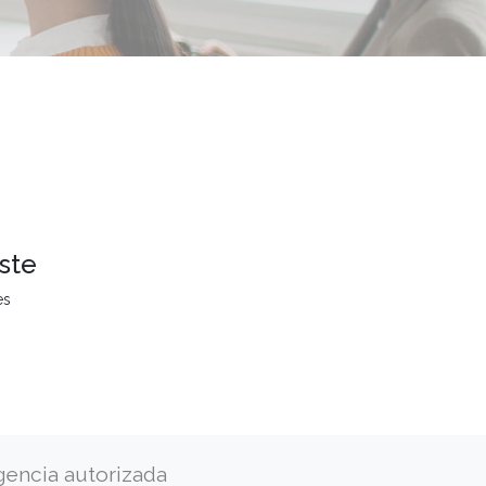
ste
es
gencia autorizada