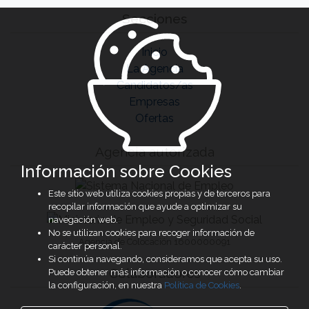
Secciones
Inicio
La Agencia
Candidatos/as
Empresas
Ofertas
Agencia autorizada
Información sobre Cookies
Este sitio web utiliza cookies propias y de terceros para
recopilar información que ayude a optimizar su
navegación web.
No se utilizan cookies para recoger información de
Agencia de Colocación 1600000091
carácter personal.
Si continúa navegando, consideramos que acepta su uso.
Colaboradores
Puede obtener más información o conocer cómo cambiar
la configuración, en nuestra
Política de Cookies
.