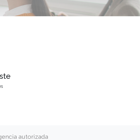
ste
es
gencia autorizada