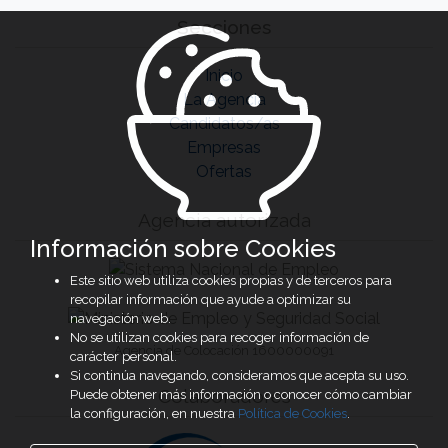
Secciones
Inicio
La Agencia
Candidatos/as
Empresas
Ofertas
Agencia autorizada
Información sobre Cookies
Este sitio web utiliza cookies propias y de terceros para
recopilar información que ayude a optimizar su
navegación web.
No se utilizan cookies para recoger información de
Agencia de Colocación 1600000091
carácter personal.
Si continúa navegando, consideramos que acepta su uso.
Colaboradores
Puede obtener más información o conocer cómo cambiar
la configuración, en nuestra
Política de Cookies
.