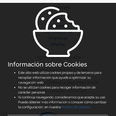
Secciones
Inicio
La Agencia
Candidatos/as
Empresas
Ofertas
Agencia autorizada
Información sobre Cookies
Este sitio web utiliza cookies propias y de terceros para
recopilar información que ayude a optimizar su
navegación web.
No se utilizan cookies para recoger información de
Agencia de Colocación 1600000091
carácter personal.
Si continúa navegando, consideramos que acepta su uso.
Colaboradores
Puede obtener más información o conocer cómo cambiar
la configuración, en nuestra
Política de Cookies
.