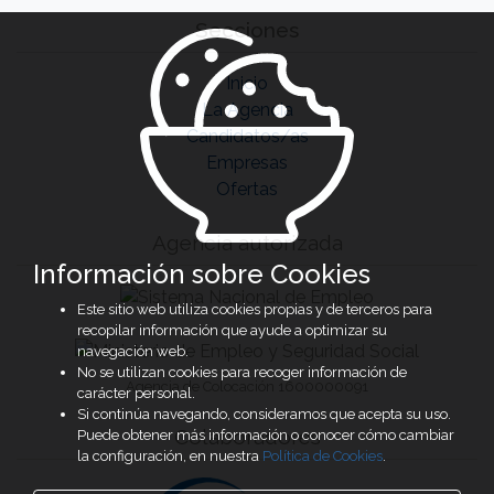
Secciones
Inicio
La Agencia
Candidatos/as
Empresas
Ofertas
Agencia autorizada
Información sobre Cookies
Este sitio web utiliza cookies propias y de terceros para
recopilar información que ayude a optimizar su
navegación web.
No se utilizan cookies para recoger información de
Agencia de Colocación 1600000091
carácter personal.
Si continúa navegando, consideramos que acepta su uso.
Colaboradores
Puede obtener más información o conocer cómo cambiar
la configuración, en nuestra
Política de Cookies
.