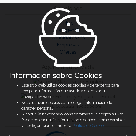
Secciones
Inicio
La Agencia
Candidatos/as
Empresas
Ofertas
Agencia autorizada
Información sobre Cookies
Este sitio web utiliza cookies propias y de terceros para
recopilar información que ayude a optimizar su
navegación web.
No se utilizan cookies para recoger información de
Agencia de Colocación 1600000091
carácter personal.
Si continúa navegando, consideramos que acepta su uso.
Colaboradores
Puede obtener más información o conocer cómo cambiar
la configuración, en nuestra
Política de Cookies
.