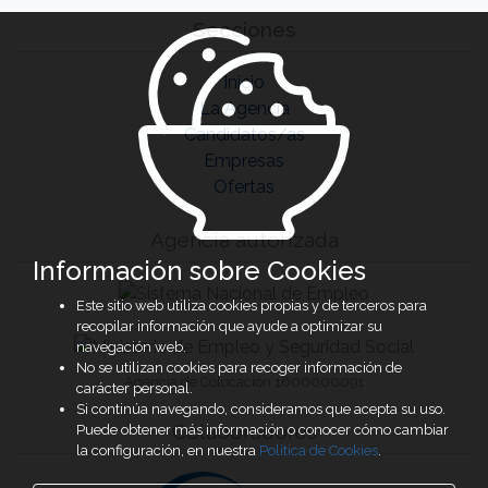
Secciones
Inicio
La Agencia
Candidatos/as
Empresas
Ofertas
Agencia autorizada
Información sobre Cookies
Este sitio web utiliza cookies propias y de terceros para
recopilar información que ayude a optimizar su
navegación web.
No se utilizan cookies para recoger información de
Agencia de Colocación 1600000091
carácter personal.
Si continúa navegando, consideramos que acepta su uso.
Colaboradores
Puede obtener más información o conocer cómo cambiar
la configuración, en nuestra
Política de Cookies
.